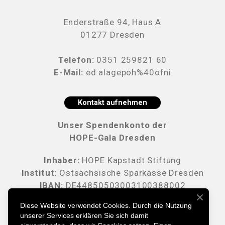
Enderstraße 94, Haus A
01277 Dresden
Telefon:
0351 259821 60
E-Mail:
ed.alagepoh%40ofni
Kontakt aufnehmen
Unser Spendenkonto der
HOPE-Gala Dresden
Inhaber:
HOPE Kapstadt Stiftung
Institut:
Ostsächsische Sparkasse Dresden
IBAN:
DE44850503003100388002
BIC:
OSDD DE 81 XXX
Diese Website verwendet Cookies. Durch die Nutzung
unserer Services erklären Sie sich damit