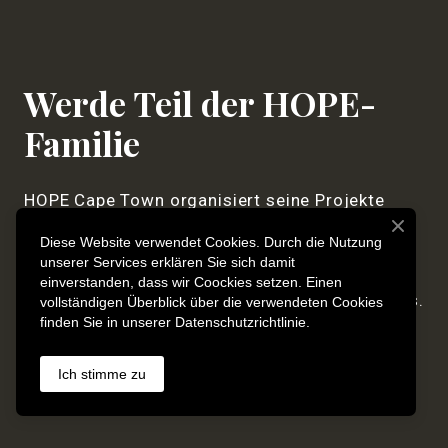
Werde Teil der HOPE-
Familie
HOPE Cape Town organisiert seine Projekte
durch Spenden in finanzieller und materieller
Diese Website verwendet Cookies. Durch die Nutzung
Form von Einzelpersonen, Unternehmen,
unserer Services erklären Sie sich damit
Organisationen und Vertretungen von Ländern
einverstanden, dass wir Coockies setzen. Einen
sowohl innerhalb als auch außerhalb Südafrikas.
vollständigen Überblick über die verwendeten Cookies
finden Sie in unserer Datenschutzrichtlinie.
Jetzt spenden
Ich stimme zu