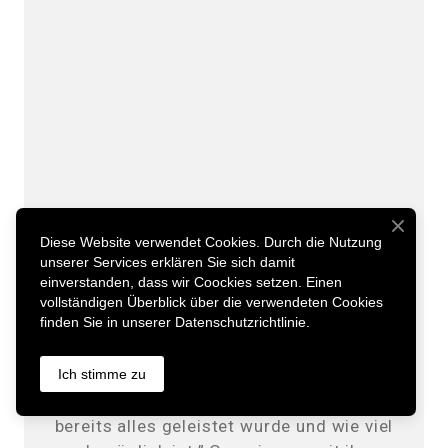
Unternehmerin, Investorin
Diese Website verwendet Cookies. Durch die Nutzung
Lifestyle & Rapid Transformation Coach
unserer Services erklären Sie sich damit
einverstanden, dass wir Coockies setzen. Einen
Anna Schmidt
vollständigen Überblick über die verwendeten Cookies
finden Sie in unserer Datenschutzrichtlinie.
„Ich hatte das Glück mir vor Ort einen
Eindruck davon zu machen, wie
Ich stimme zu
professionell gearbeitet wird, was
bereits alles geleistet wurde und wie viel